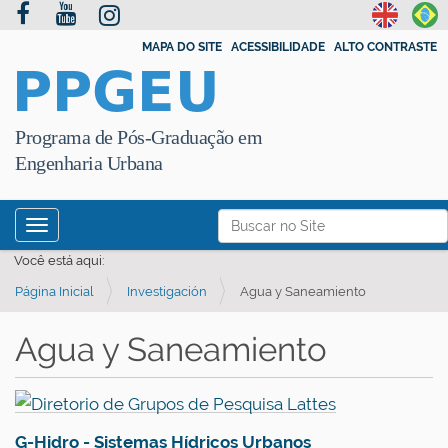
MAPA DO SITE
ACESSIBILIDADE
ALTO CONTRASTE
PPGEU
Programa de Pós-Graduação em
Engenharia Urbana
N
Busca
Toggle navigation
a
Busca Avançada…
Você está aqui:
v
Página Inicial
Investigación
Agua y Saneamiento
e
g
Agua y Saneamiento
a
ç
ã
o
G-Hidro - Sistemas Hídricos Urbanos