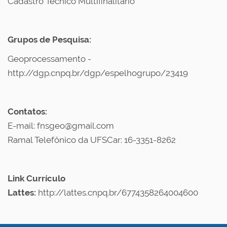
Cadastro Técnico Multifinalitário
Grupos de Pesquisa:
Geoprocessamento -
http://dgp.cnpq.br/dgp/espelhogrupo/23419
Contatos:
E-mail: fnsgeo@gmail.com
Ramal Telefônico da UFSCar: 16-3351-8262
Link Currículo
Lattes:
http://lattes.cnpq.br/6774358264004600