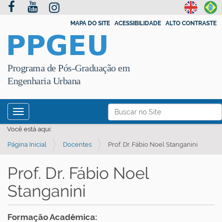
MAPA DO SITE
ACESSIBILIDADE
ALTO CONTRASTE
PPGEU
Programa de Pós-Graduação em
Engenharia Urbana
N
Busca
Toggle navigation
a
Busca Avançada…
Você está aqui:
v
Página Inicial
Docentes
Prof. Dr. Fábio Noel Stanganini
e
g
Prof. Dr. Fábio Noel
a
Stanganini
ç
ã
o
Formação Acadêmica: