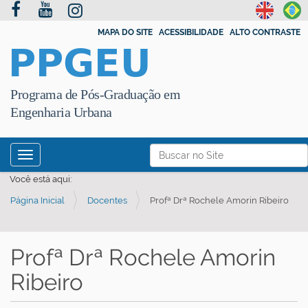
MAPA DO SITE
ACESSIBILIDADE
ALTO CONTRASTE
PPGEU
Programa de Pós-Graduação em
Engenharia Urbana
N
Busca
Toggle navigation
a
Busca Avançada…
Você está aqui:
v
Página Inicial
Docentes
Profª Drª Rochele Amorin Ribeiro
e
g
a
Profª Drª Rochele Amorin
ç
Ribeiro
ã
o