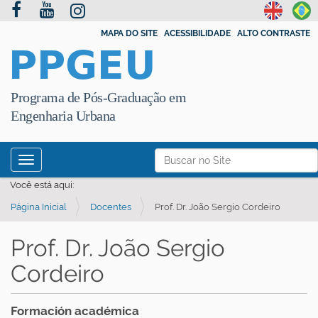
MAPA DO SITE
ACESSIBILIDADE
ALTO CONTRASTE
PPGEU
Programa de Pós-Graduação em
Engenharia Urbana
N
Busca
Toggle navigation
a
Busca Avançada…
Você está aqui:
v
Página Inicial
Docentes
Prof. Dr. João Sergio Cordeiro
e
g
Prof. Dr. João Sergio
a
Cordeiro
ç
ã
o
Formación académica