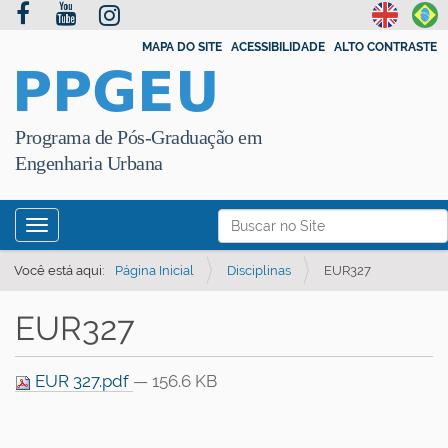
MAPA DO SITE
ACESSIBILIDADE
ALTO CONTRASTE
PPGEU
Programa de Pós-Graduação em
Engenharia Urbana
N
Busca
Toggle navigation
a
Busca Avançada…
v
Você está aqui:
Página Inicial
Disciplinas
EUR327
e
EUR327
g
a
ç
EUR 327.pdf
— 156.6 KB
ã
o