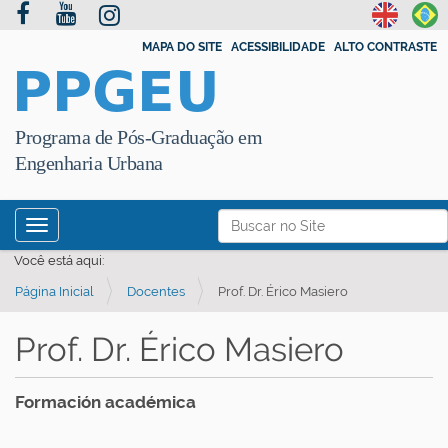
MAPA DO SITE
ACESSIBILIDADE
ALTO CONTRASTE
PPGEU
Programa de Pós-Graduação em
Engenharia Urbana
N
Busca
Toggle navigation
a
Busca Avançada…
Você está aqui:
v
Página Inicial
Docentes
Prof. Dr. Érico Masiero
e
g
Prof. Dr. Érico Masiero
a
ç
Formación académica
ã
o