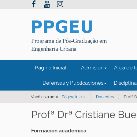
PPGEU
Programa de Pós-Graduação em
Engenharia Urbana
N
Página Inicial
Admisión
Área de l
a
v
Defensas y Publicaciones
Disciplina
e
Você está aqui:
Página Inicial
Docentes
Profª 
g
a
Profª Drª Cristiane Bu
ç
ã
Formación académica
o