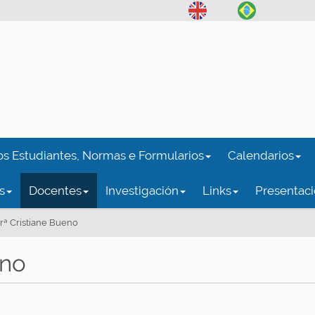
os Estudiantes, Normas e Formularios
Calendarios
s
Docentes
Investigación
Links
Presentaci
Drª Cristiane Bueno
eno